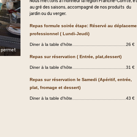
Nous mettons à l’honneur la région Franche-Comté, e
au gré des saisons, accompagné de nos produits du
jardin ou du verger.
Repas formule soirée étape: Réservé au déplaceme
professionnel ( Lundi-Jeudi)
Diner à la table d'hôte............................................26 €
le permet
Repas sur réservation ( Entrée, plat,dessert)
Diner à la table d'hôte............................................31 €
Repas sur réservation le Samedi (Apéritif, entrée,
plat, fromage et dessert)
Diner à la table d'hôte............................................43 €