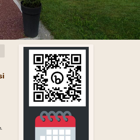
si
n.